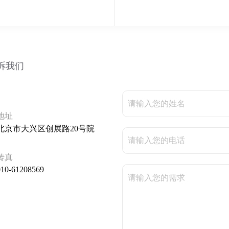
诉我们
地址
北京市大兴区创展路20号院
传真
010-61208569